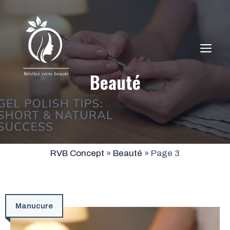
Aller
au
contenu
ME
Beauté
RVB Concept
»
Beauté
»
Page 3
Manucure