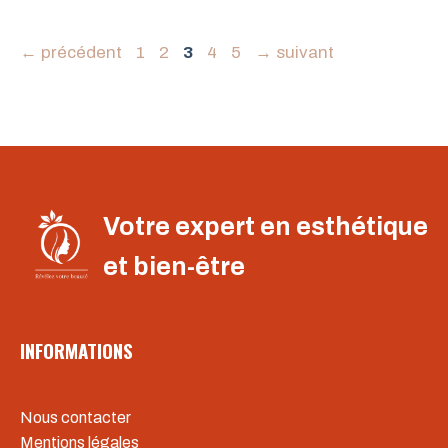
Page
Page
Page
Page
Page
←
précédent
1
2
3
4
5
→
suivant
Votre expert en esthétique
et bien-être
INFORMATIONS
Nous contacter
Mentions légales