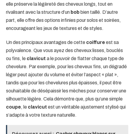
elle préserve la légèreté des cheveux longs, tout en
rivalisant avec la structure d’un
bob
bien taillé. D’autre
part, elle offre des options infinies pour solos et soirées,
encourageant les jeux de textures et de styles.
Un des principaux avantages de cette
coiffure
est sa
polyvalence. Que vous ayez des cheveux lisses, bouclés
ou fins, le
clavicut
a le pouvoir de flatter chaque type de
chevelure. Par exemple, pour les cheveux fins, un dégradé
léger peut ajouter du volume et éviter l’aspect « plat »,
tandis que pour les chevelures plus épaisses, il peut être
souhaitable de désépaissir les mèches pour conserver une
silhouette légère. Cela démontre que, plus qu’une simple
coupe
, le
clavicut
est un véritable ajustement stylisé qui
s’adapte à votre texture naturelle.
Découvrez aussi :
Cacher cheveux blancs sur