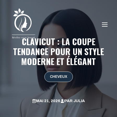
Aller
au
contenu
ME
CLAVICUT : LA COUPE
TENDANCE POUR UN STYLE
MODERNE ET ÉLÉGANT
CHEVEUX
MAI 21, 2026
PAR
JULIA